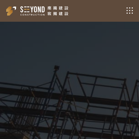
工
程
實
況