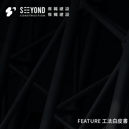
工
法
白
皮
書
FEATURE 工法白皮書